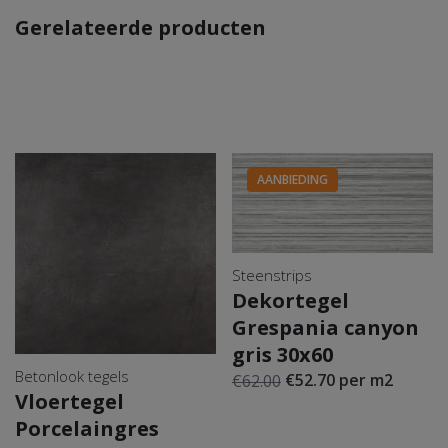
Gerelateerde producten
Gerectifice
erd
Ja
(gezaagde
kanten)
Aantal m2
per
2.88 m2
AANBIEDING
verpakking
Afmeting
120×120
(cm) circa
Steenstrips
Merk
Piet Boon
Dekortegel
Grespania canyon
Aantal
gris 30x60
tegels per
2
Betonlook tegels
€52.70 per m2
€62.00
verpakking
Vloertegel
Porcelaingres
Prijs per m2
€ 96.50