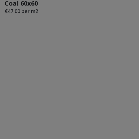
Vorstbeste
Coal 60x60
Ja
ndig
€47.00 per m2