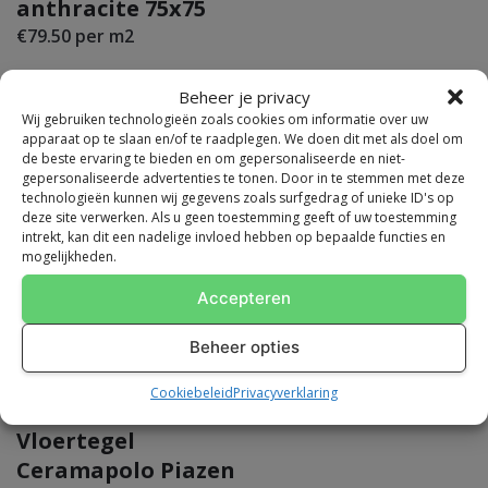
anthracite 75x75
Prijs per
€79.50 per m2
€ 277.92
verpakking
Antislipwaa
Beheer je privacy
R9
rde
Wij gebruiken technologieën zoals cookies om informatie over uw
apparaat op te slaan en/of te raadplegen. We doen dit met als doel om
de beste ervaring te bieden en om gepersonaliseerde en niet-
×
Dikte
6mm
gepersonaliseerde advertenties te tonen. Door in te stemmen met deze
technologieën kunnen wij gegevens zoals surfgedrag of unieke ID's op
Glans / Mat
Mat
deze site verwerken. Als u geen toestemming geeft of uw toestemming
We zijn gesloten van zaterdag 25 juli tot en met maandag 10
intrekt, kan dit een nadelige invloed hebben op bepaalde functies en
augustus.
mogelijkheden.
Materiaal
Keramiek
De webshop is 24/7 geopend en bestellingen worden direct
Accepteren
verwerkt.
Oppervlakt
Vlak
Vanaf 11 augustus staan we weer voor u klaar.
e structuur
Beheer opties
Sfeer /
XXL Tegels
Cookiebeleid
Privacyverklaring
Uitstraling
Vloertegels
Vloertegel
Sortering
1e keus
Ceramapolo Piazen