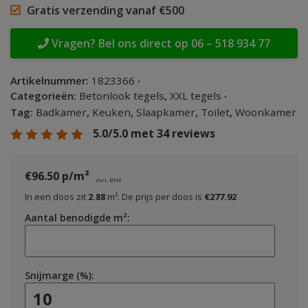
Gratis verzending vanaf €500
Vragen? Bel ons direct op 06 – 518 934 77
Artikelnummer:
1823366
Categorieën:
Betonlook tegels
,
XXL tegels
Tag:
Badkamer
,
Keuken
,
Slaapkamer
,
Toilet
,
Woonkamer
5.0
/5.0 met
34
reviews
€96.50
p/m²
incl. BTW
In een doos zit
2.88
m²
. De prijs per doos is
€277.92
Aantal benodigde m²:
Snijmarge (%):