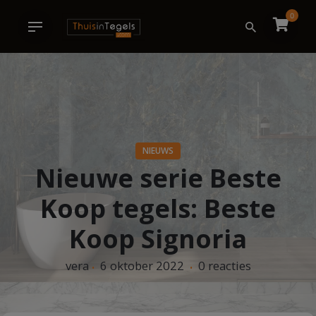
Ga
0
naar
de
inhoud
NIEUWS
Nieuwe serie Beste
Koop tegels: Beste
Koop Signoria
vera
6 oktober 2022
0 reacties