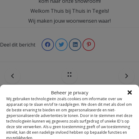
kom naar onze showroom!
Welkom Thuis bij Thuis in Tegels!
Wij maken jouw woonwensen waar!
Deel dit bericht
Beheer je privacy
Wij gebruiken technologieën zoals cookies om informatie over uw
apparaat op te slaan en/of te raadplegen. We doen dit met als doel om
Vergeet deze niet mee te bestellen
de beste ervaring te bieden en om gepersonaliseerde en niet-
×
gepersonaliseerde advertenties te tonen. Door in te stemmen met deze
technologieën kunnen wij gegevens zoals surfgedrag of unieke ID's op
deze site verwerken. Als u geen toestemming geeft of uw toestemming
We zijn gesloten van zaterdag 25 juli tot en met maandag 10
intrekt, kan dit een nadelige invloed hebben op bepaalde functies en
NIEUWS
augustus.
mogelijkheden.